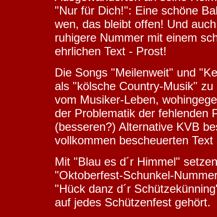
"Nur für Dich!": Eine schöne Bal
wen, das bleibt offen! Und auch
ruhigere Nummer mit einem sc
ehrlichen Text - Prost!
Die Songs "Meilenweit" und "Kei
als "kölsche Country-Musik" zu 
vom Musiker-Leben, wohingegen 
der Problematik der fehlenden P
(besseren?) Alternative KVB bes
vollkommen bescheuerten Text 
Mit "Blau es d´r Himmel" setze
"Oktoberfest-Schunkel-Nummer"
"Hück danz d´r Schützekünning"
auf jedes Schützenfest gehört.