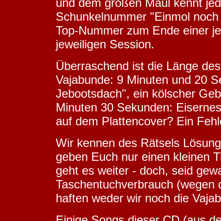
und dem großen Maul kennt jeder
Schunkelnummer "Einmol noch S
Top-Nummer zum Ende einer je
jeweiligen Session.
Überraschend ist die Länge des
Vajabunde: 9 Minuten und 20 Se
Jebootsdach", ein kölscher Gebu
Minuten 30 Sekunden: Eisernes
auf dem Plattencover? Ein Feh
Wir kennen des Rätsels Lösung -
geben Euch nur einen kleinen 
geht es weiter - doch, seid gew
Taschentuchverbrauch (wegen d
haften weder wir noch die Vajab
Einige Songs dieser CD (aus 