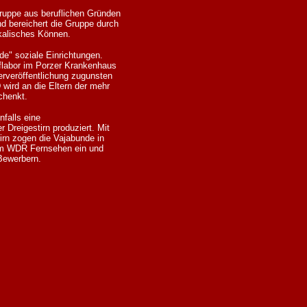
Gruppe aus beruflichen Gründen
d bereichert die Gruppe durch
ikalisches Können.
de" soziale Einrichtungen.
aflabor im Porzer Krankenhaus
erveröffentlichung zugunsten
wird an die Eltern der mehr
chenkt.
falls eine
 Dreigestirn produziert. Mit
irn zogen die Vajabunde in
 im WDR Fernsehen ein und
 Bewerbern.