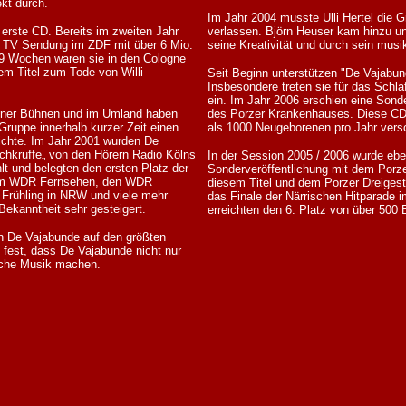
ekt durch.
Im Jahr 2004 musste Ulli Hertel die 
 erste CD. Bereits im zweiten Jahr
verlassen. Björn Heuser kam hinzu un
er TV Sendung im ZDF mit über 6 Mio.
seine Kreativität und durch sein mus
9 Wochen waren sie in den Cologne
em Titel zum Tode von Willi
Seit Beginn unterstützen "De Vajabun
Insbesondere treten sie für das Schl
ein. Im Jahr 2006 erschien eine Sond
Kölner Bühnen und im Umland haben
des Porzer Krankenhauses. Diese CD 
Gruppe innerhalb kurzer Zeit einen
als 1000 Neugeborenen pro Jahr vers
ichte. Im Jahr 2001 wurden De
schkruffe„ von den Hörern Radio Kölns
In der Session 2005 / 2006 wurde eben
t und belegten den ersten Platz der
Sonderveröffentlichung mit dem Porzer
e im WDR Fernsehen, den WDR
diesem Titel und dem Porzer Dreigest
 Frühling in NRW und viele mehr
das Finale der Närrischen Hitparade
Bekanntheit sehr gesteigert.
erreichten den 6. Platz von über 500
n De Vajabunde auf den größten
t fest, dass De Vajabunde nicht nur
sche Musik machen.